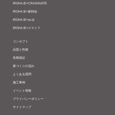
IROHA.IE×CRASHGATE
IROHA.IE×家時短
IROHA.IE×su:iji
IROHA.IE×スマイフ
コンセプト
品質と性能
長期保証
家づくりの流れ
よくある質問
施工事例
イベント情報
プライバシーポリシー
サイトマップ