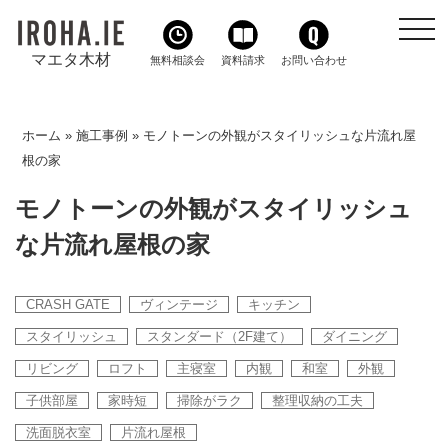
toggl
navig
マエタ木材
無料相談会
資料請求
お問い合わせ
ホーム
»
施工事例
»
モノトーンの外観がスタイリッシュな片流れ屋
根の家
モノトーンの外観がスタイリッシュ
な片流れ屋根の家
CRASH GATE
ヴィンテージ
キッチン
スタイリッシュ
スタンダード（2F建て）
ダイニング
リビング
ロフト
主寝室
内観
和室
外観
子供部屋
家時短
掃除がラク
整理収納の工夫
洗面脱衣室
片流れ屋根