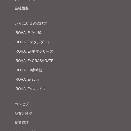
会社概要
いろは.いえの選び方
IROHA.IE みつ星
IROHA.IEスタンダード
IROHA.IE×平屋シリーズ
IROHA.IE×CRASHGATE
IROHA.IE×家時短
IROHA.IE×su:iji
IROHA.IE×スマイフ
コンセプト
品質と性能
長期保証