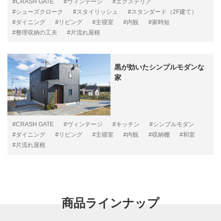
#CRASH GATE
#ヴィンテージ
#エクステリア
#シューズクローク
#スタイリッシュ
#スタンダード（2F建て）
#ダイニング
#リビング
#主寝室
#内観
#家時短
#整理収納の工夫
#片流れ屋根
黒が効いたシンプルモダンな
家
#CRASH GATE
#ヴィンテージ
#キッチン
#シンプルモダン
#ダイニング
#リビング
#主寝室
#内観
#収納棚
#和室
#片流れ屋根
商品ラインナップ