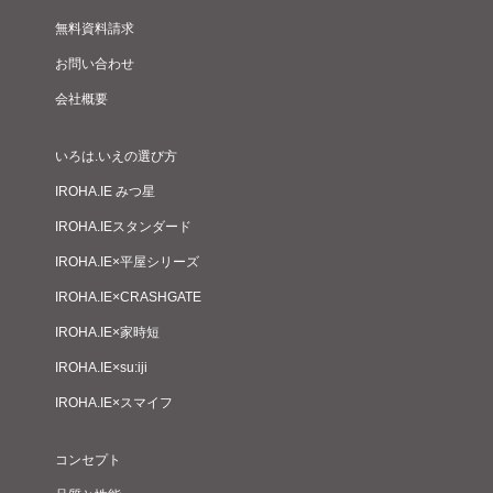
無料資料請求
お問い合わせ
会社概要
いろは.いえの選び方
IROHA.IE みつ星
IROHA.IEスタンダード
IROHA.IE×平屋シリーズ
IROHA.IE×CRASHGATE
IROHA.IE×家時短
IROHA.IE×su:iji
IROHA.IE×スマイフ
コンセプト