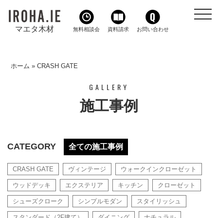
toggl
navig
マエタ木材
無料相談会
資料請求
お問い合わせ
ホーム
»
CRASH GATE
GALLERY
施工事例
CATEGORY
全ての施工事例
CRASH GATE
ヴィンテージ
ウォークインクローゼット
ウッドデッキ
エクステリア
キッチン
クローゼット
シューズクローク
シンプルモダン
スタイリッシュ
スタンダード（2F建て）
ダイニング
ナチュラル