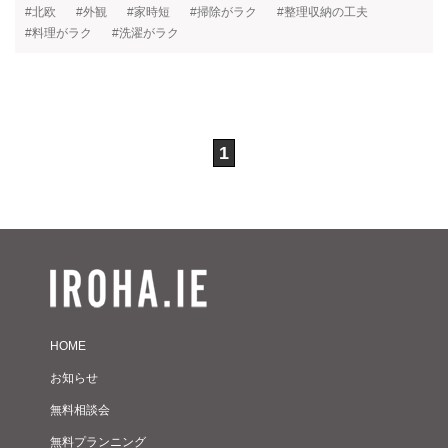
#北欧
#外観
#家時短
#掃除がラク
#整理収納の工夫
#料理がラク
#洗濯がラク
1
HOME
お知らせ
無料相談会
無料プランニング