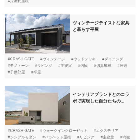
#片流れ屋根
ヴィンテージテイストな家具
と暮らす平屋
#CRASH GATE
#ヴィンテージ
#ウッドデッキ
#ダイニング
#モノトーン
#リビング
#主寝室
#内観
#切妻屋根
#外観
#子供部屋
#平屋
インテリアブランドとのコラ
ボで実現した自分たちの...
#CRASH GATE
#ウォークインクローゼット
#エクステリア
#シンプルモダン
#パラペット屋根
#リビング
#主寝室
#内観