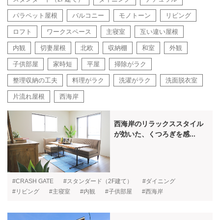
パラペット屋根
バルコニー
モノトーン
リビング
ロフト
ワークスペース
主寝室
互い違い屋根
内観
切妻屋根
北欧
収納棚
和室
外観
子供部屋
家時短
平屋
掃除がラク
整理収納の工夫
料理がラク
洗濯がラク
洗面脱衣室
片流れ屋根
西海岸
西海岸のリラックススタイル
が効いた、くつろぎを感...
#CRASH GATE
#スタンダード（2F建て）
#ダイニング
#リビング
#主寝室
#内観
#子供部屋
#西海岸