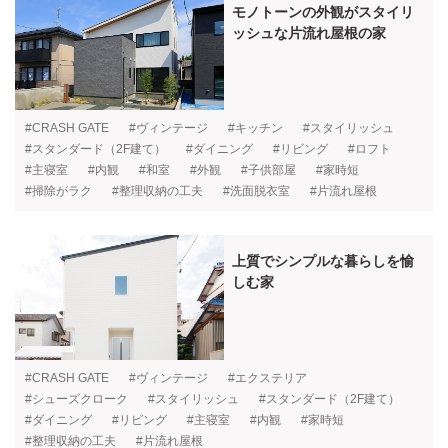
モノトーンの外観がスタイリ
ッシュな片流れ屋根の家
#CRASH GATE
#ヴィンテージ
#キッチン
#スタイリッシュ
#スタンダード（2F建て）
#ダイニング
#リビング
#ロフト
#主寝室
#内観
#和室
#外観
#子供部屋
#家時短
#掃除がラク
#整理収納の工夫
#洗面脱衣室
#片流れ屋根
上質でシンプルな暮らしを愉
しむ家
#CRASH GATE
#ヴィンテージ
#エクステリア
#シューズクローク
#スタイリッシュ
#スタンダード（2F建て）
#ダイニング
#リビング
#主寝室
#内観
#家時短
#整理収納の工夫
#片流れ屋根